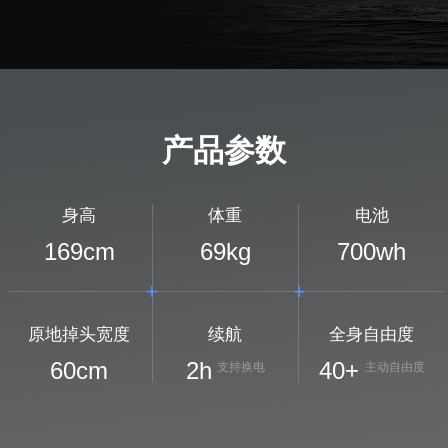
产品参数
身高
体重
电池
169
cm
69
kg
700
wh
原地掉头宽度
续航
全身自由度
60
cm
2
h
40+
支持换电
主动自由度