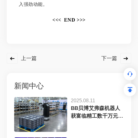
入强劲动能。
<<< END >>>
上一篇
下一篇
新闻中心
2025.08.11
BB贝博艾弗森机器人
获富临精工数千万元订
单，工业具...