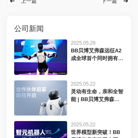
上一篇
下一篇
公司新闻
2025.05.29
BB贝博艾弗森远征A2
成全球首个同时拥有中
美欧认证...
2025.05.22
灵动有生命，亲和全智
能 | BB贝博艾弗森灵
犀X2...
2025.05.22
世界模型新突破！BB