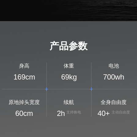
产品参数
身高
体重
电池
169
cm
69
kg
700
wh
原地掉头宽度
续航
全身自由度
60
cm
2
h
40+
支持换电
主动自由度